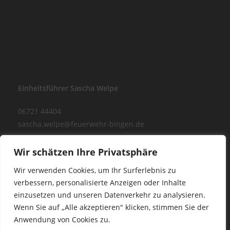
Einheitsführer Sascha Welpe
06721 44404
sascha.welpe@feuerwehr-bingen.de
Webmaster:
Wir schätzen Ihre Privatsphäre
wp_admin@feuerwehr-buedesheim.de
Wir verwenden Cookies, um Ihr Surferlebnis zu
verbessern, personalisierte Anzeigen oder Inhalte
einzusetzen und unseren Datenverkehr zu analysieren.
Wenn Sie auf „Alle akzeptieren" klicken, stimmen Sie der
Anwendung von Cookies zu.