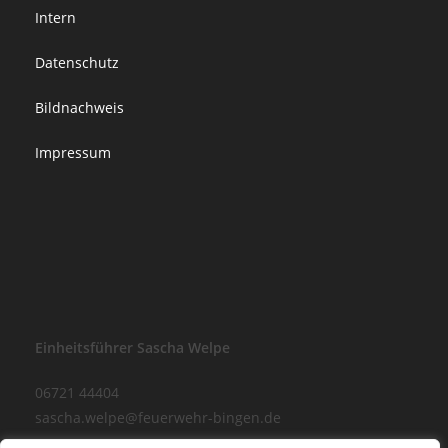
Intern
Datenschutz
Bildnachweis
Impressum
Einheitsführer Sascha Welpe
06721 44404
sascha.welpe@feuerwehr-bingen.de