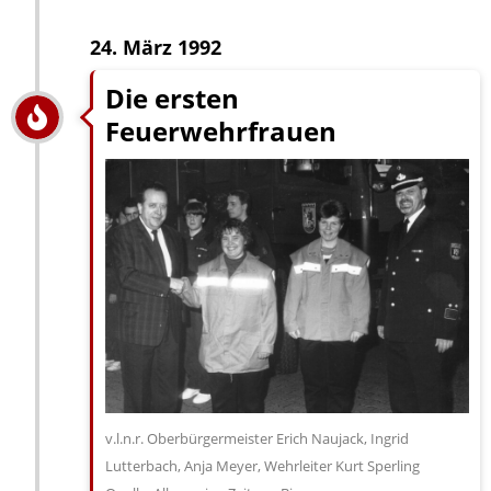
24. März 1992
Die ersten
Feuerwehrfrauen
v.l.n.r. Oberbürgermeister Erich Naujack, Ingrid
Lutterbach, Anja Meyer, Wehrleiter Kurt Sperling